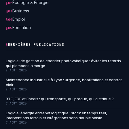
Écologie & Énergie
§02
Business
§03
Emploi
§04
Formation
§05
DERNIÈRES PUBLICATIONS
§
Logiciel de gestion de chantier photovoltaïque : éviter les retards
qui plombent la marge
8 AOÛT 2026
Maintenance industrielle à Lyon : urgence, habilitations et contrat
clair
8 AOÛT 2026
RTE, EDF et Enedis : qui transporte, qui produit, qui distribue ?
7 AOÛT 2026
Logiciel énergie entrepôt logistique : stock en temps réel,
interventions terrain et intégrations sans double saisie
7 AOÛT 2026