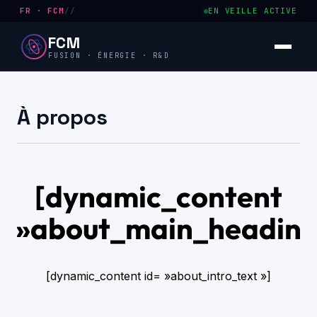
FR · FCM
//
EN VEILLE ACTIVE
FCM
FUSION · ÉNERGIE · R&D
À propos
[dynamic_content
= »about_main_heading
[dynamic_content id= »about_intro_text »]